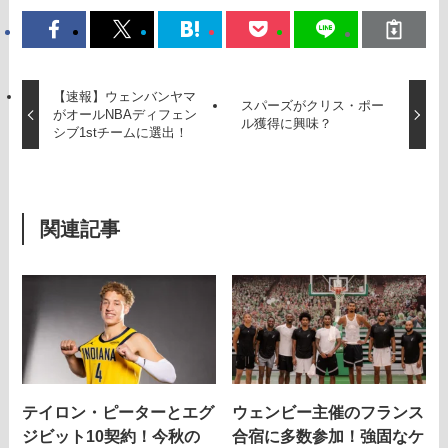
【速報】ウェンバンヤマ
スパーズがクリス・ポー
がオールNBAディフェン
ル獲得に興味？
シブ1stチームに選出！
関連記事
テイロン・ピーターとエグ
ウェンビー主催のフランス
ジビット10契約！今秋の
合宿に多数参加！強固なケ