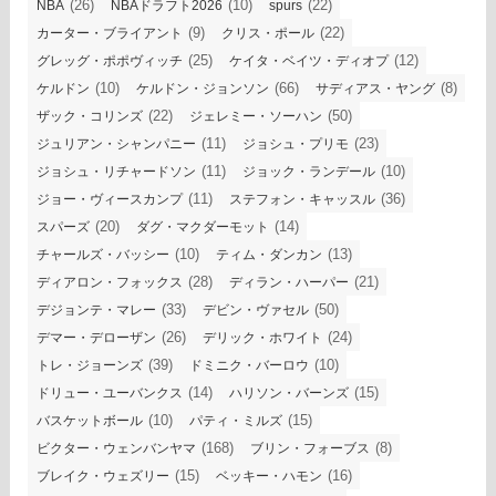
(26)
(10)
(22)
NBA
NBAドラフト2026
spurs
(9)
(22)
カーター・ブライアント
クリス・ポール
(25)
(12)
グレッグ・ポポヴィッチ
ケイタ・ベイツ・ディオプ
(10)
(66)
(8)
ケルドン
ケルドン・ジョンソン
サディアス・ヤング
(22)
(50)
ザック・コリンズ
ジェレミー・ソーハン
(11)
(23)
ジュリアン・シャンパニー
ジョシュ・プリモ
(11)
(10)
ジョシュ・リチャードソン
ジョック・ランデール
(11)
(36)
ジョー・ヴィースカンプ
ステフォン・キャッスル
(20)
(14)
スパーズ
ダグ・マクダーモット
(10)
(13)
チャールズ・バッシー
ティム・ダンカン
(28)
(21)
ディアロン・フォックス
ディラン・ハーパー
(33)
(50)
デジョンテ・マレー
デビン・ヴァセル
(26)
(24)
デマー・デローザン
デリック・ホワイト
(39)
(10)
トレ・ジョーンズ
ドミニク・バーロウ
(14)
(15)
ドリュー・ユーバンクス
ハリソン・バーンズ
(10)
(15)
バスケットボール
パティ・ミルズ
(168)
(8)
ビクター・ウェンバンヤマ
ブリン・フォーブス
(15)
(16)
ブレイク・ウェズリー
ベッキー・ハモン