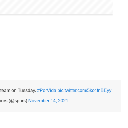
LA team on Tuesday.
#PorVida
pic.twitter.com/5kc4fnBEyy
purs (@spurs)
November 14, 2021