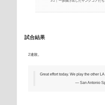
一歩抜け出したヤングコアたち
試合結果
2連敗。
Great effort today. We play the other 
— San Antonio S