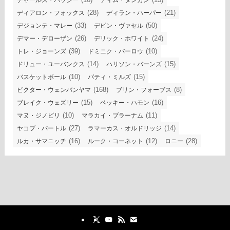
チャールズ・バッシー
ティム・ダンカン
(28)
(21)
ディアロン・フォックス
ディラン・ハーパー
(33)
(50)
デジョンテ・マレー
デビン・ヴァセル
(26)
(24)
デマー・デローザン
デリック・ホワイト
(39)
(10)
トレ・ジョーンズ
ドミニク・バーロウ
(14)
(15)
ドリュー・ユーバンクス
ハリソン・バーンズ
(10)
(15)
バスケットボール
パティ・ミルズ
(168)
(8)
ビクター・ウェンバンヤマ
ブリン・フォーブス
(15)
(16)
ブレイク・ウェズリー
ベッキー・ハモン
(10)
(11)
マヌ・ジノビリ
マラカイ・ブラーナム
(27)
(14)
ヤコブ・パートル
ラマーカス・オルドリッジ
(16)
(12)
(28)
ルカ・サマニッチ
ルーク・コーネット
ロニー