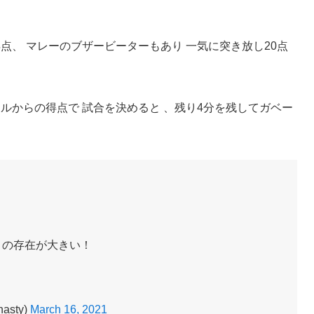
点、 マレーのブザービーターもあり 一気に突き放し20点
ールからの得点で 試合を決めると 、残り4分を残してガベー
。
ィの存在が大きい！
asty)
March 16, 2021