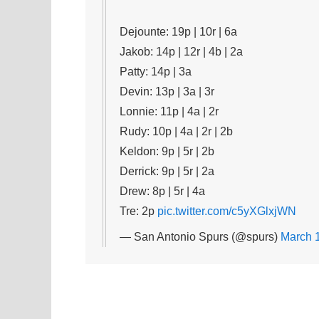
Dejounte: 19p | 10r | 6a
Jakob: 14p | 12r | 4b | 2a
Patty: 14p | 3a
Devin: 13p | 3a | 3r
Lonnie: 11p | 4a | 2r
Rudy: 10p | 4a | 2r | 2b
Keldon: 9p | 5r | 2b
Derrick: 9p | 5r | 2a
Drew: 8p | 5r | 4a
Tre: 2p
pic.twitter.com/c5yXGlxjWN
— San Antonio Spurs (@spurs)
March 