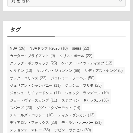
ー
カ
イ
ブ
タグ
(26)
(10)
(22)
NBA
NBAドラフト2026
spurs
(9)
(22)
カーター・ブライアント
クリス・ポール
(25)
(12)
グレッグ・ポポヴィッチ
ケイタ・ベイツ・ディオプ
(10)
(66)
(8)
ケルドン
ケルドン・ジョンソン
サディアス・ヤング
(22)
(50)
ザック・コリンズ
ジェレミー・ソーハン
(11)
(23)
ジュリアン・シャンパニー
ジョシュ・プリモ
(11)
(10)
ジョシュ・リチャードソン
ジョック・ランデール
(11)
(36)
ジョー・ヴィースカンプ
ステフォン・キャッスル
(20)
(14)
スパーズ
ダグ・マクダーモット
(10)
(13)
チャールズ・バッシー
ティム・ダンカン
(28)
(21)
ディアロン・フォックス
ディラン・ハーパー
(33)
(50)
デジョンテ・マレー
デビン・ヴァセル