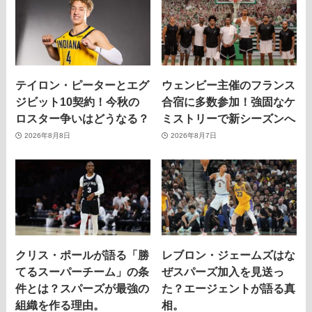
テイロン・ピーターとエグ
ウェンビー主催のフランス
ジビット10契約！今秋の
合宿に多数参加！強固なケ
ロスター争いはどうなる？
ミストリーで新シーズンへ
2026年8月8日
2026年8月7日
クリス・ポールが語る「勝
レブロン・ジェームズはな
てるスーパーチーム」の条
ぜスパーズ加入を見送っ
件とは？スパーズが最強の
た？エージェントが語る真
組織を作る理由。
相。