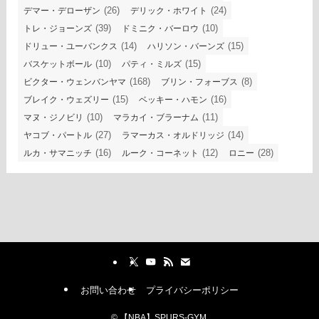
(26)
(24)
デマー・デローザン
デリック・ホワイト
(39)
(10)
トレ・ジョーンズ
ドミニク・バーロウ
(14)
(15)
ドリュー・ユーバンクス
ハリソン・バーンズ
(10)
(15)
バスケットボール
パティ・ミルズ
(168)
(8)
ビクター・ウェンバンヤマ
ブリン・フォーブス
(15)
(16)
ブレイク・ウェズリー
ベッキー・ハモン
(10)
(11)
マヌ・ジノビリ
マラカイ・ブラーナム
(27)
(14)
ヤコブ・パートル
ラマーカス・オルドリッジ
(16)
(12)
(28)
ルカ・サマニッチ
ルーク・コーネット
ロニー
お問い合わせ
プライバシーポリシー
©
【NBA】SPURS-GYM.