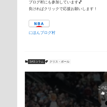
ブログ村にも参加しています🏀
良ければクリックで応援お願いします！
にほんブログ村
SASコラム
クリス・ポール
この