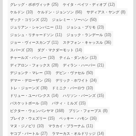
(25)
(12)
グレッグ・ポポヴィッチ
ケイタ・ベイツ・ディオプ
(10)
(66)
(8)
ケルドン
ケルドン・ジョンソン
サディアス・ヤング
(22)
(50)
ザック・コリンズ
ジェレミー・ソーハン
(11)
(23)
ジュリアン・シャンパニー
ジョシュ・プリモ
(11)
(10)
ジョシュ・リチャードソン
ジョック・ランデール
(11)
(36)
ジョー・ヴィースカンプ
ステフォン・キャッスル
(20)
(14)
スパーズ
ダグ・マクダーモット
(10)
(13)
チャールズ・バッシー
ティム・ダンカン
(28)
(21)
ディアロン・フォックス
ディラン・ハーパー
(33)
(50)
デジョンテ・マレー
デビン・ヴァセル
(26)
(24)
デマー・デローザン
デリック・ホワイト
(39)
(10)
トレ・ジョーンズ
ドミニク・バーロウ
(14)
(15)
ドリュー・ユーバンクス
ハリソン・バーンズ
(10)
(15)
バスケットボール
パティ・ミルズ
(168)
(8)
ビクター・ウェンバンヤマ
ブリン・フォーブス
(15)
(16)
ブレイク・ウェズリー
ベッキー・ハモン
(10)
(11)
マヌ・ジノビリ
マラカイ・ブラーナム
(27)
(14)
ヤコブ・パートル
ラマーカス・オルドリッジ