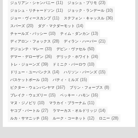
(11)
(23)
ジュリアン・シャンパニー
ジョシュ・プリモ
(11)
(10)
ジョシュ・リチャードソン
ジョック・ランデール
(11)
(36)
ジョー・ヴィースカンプ
ステフォン・キャッスル
(20)
(14)
スパーズ
ダグ・マクダーモット
(10)
(13)
チャールズ・バッシー
ティム・ダンカン
(28)
(21)
ディアロン・フォックス
ディラン・ハーパー
(33)
(50)
デジョンテ・マレー
デビン・ヴァセル
(26)
(24)
デマー・デローザン
デリック・ホワイト
(39)
(10)
トレ・ジョーンズ
ドミニク・バーロウ
(14)
(15)
ドリュー・ユーバンクス
ハリソン・バーンズ
(10)
(15)
バスケットボール
パティ・ミルズ
(167)
(8)
ビクター・ウェンバンヤマ
ブリン・フォーブス
(15)
(16)
ブレイク・ウェズリー
ベッキー・ハモン
(10)
(11)
マヌ・ジノビリ
マラカイ・ブラーナム
(27)
(14)
ヤコブ・パートル
ラマーカス・オルドリッジ
(16)
(12)
(28)
ルカ・サマニッチ
ルーク・コーネット
ロニー