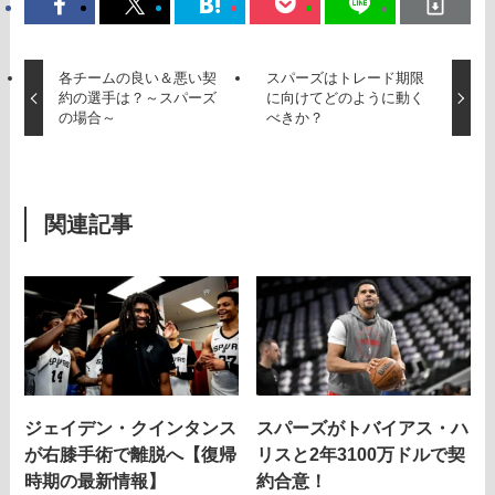
各チームの良い＆悪い契
スパーズはトレード期限
約の選手は？～スパーズ
に向けてどのように動く
の場合～
べきか？
関連記事
ジェイデン・クインタンス
スパーズがトバイアス・ハ
が右膝手術で離脱へ【復帰
リスと2年3100万ドルで契
時期の最新情報】
約合意！