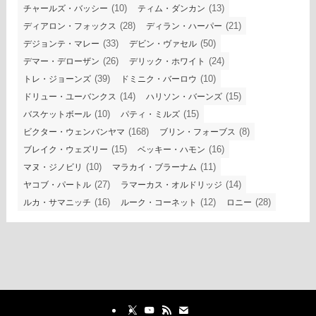
(10)
(13)
チャールズ・バッシー
ティム・ダンカン
(28)
(21)
ディアロン・フォックス
ディラン・ハーパー
(33)
(50)
デジョンテ・マレー
デビン・ヴァセル
(26)
(24)
デマー・デローザン
デリック・ホワイト
(39)
(10)
トレ・ジョーンズ
ドミニク・バーロウ
(14)
(15)
ドリュー・ユーバンクス
ハリソン・バーンズ
(10)
(15)
バスケットボール
パティ・ミルズ
(168)
(8)
ビクター・ウェンバンヤマ
ブリン・フォーブス
(15)
(16)
ブレイク・ウェズリー
ベッキー・ハモン
(10)
(11)
マヌ・ジノビリ
マラカイ・ブラーナム
(27)
(14)
ヤコブ・パートル
ラマーカス・オルドリッジ
(16)
(12)
(28)
ルカ・サマニッチ
ルーク・コーネット
ロニー