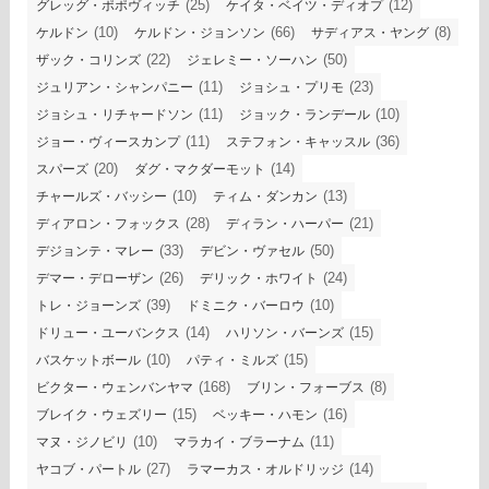
(25)
(12)
グレッグ・ポポヴィッチ
ケイタ・ベイツ・ディオプ
(10)
(66)
(8)
ケルドン
ケルドン・ジョンソン
サディアス・ヤング
(22)
(50)
ザック・コリンズ
ジェレミー・ソーハン
(11)
(23)
ジュリアン・シャンパニー
ジョシュ・プリモ
(11)
(10)
ジョシュ・リチャードソン
ジョック・ランデール
(11)
(36)
ジョー・ヴィースカンプ
ステフォン・キャッスル
(20)
(14)
スパーズ
ダグ・マクダーモット
(10)
(13)
チャールズ・バッシー
ティム・ダンカン
(28)
(21)
ディアロン・フォックス
ディラン・ハーパー
(33)
(50)
デジョンテ・マレー
デビン・ヴァセル
(26)
(24)
デマー・デローザン
デリック・ホワイト
(39)
(10)
トレ・ジョーンズ
ドミニク・バーロウ
(14)
(15)
ドリュー・ユーバンクス
ハリソン・バーンズ
(10)
(15)
バスケットボール
パティ・ミルズ
(168)
(8)
ビクター・ウェンバンヤマ
ブリン・フォーブス
(15)
(16)
ブレイク・ウェズリー
ベッキー・ハモン
(10)
(11)
マヌ・ジノビリ
マラカイ・ブラーナム
(27)
(14)
ヤコブ・パートル
ラマーカス・オルドリッジ