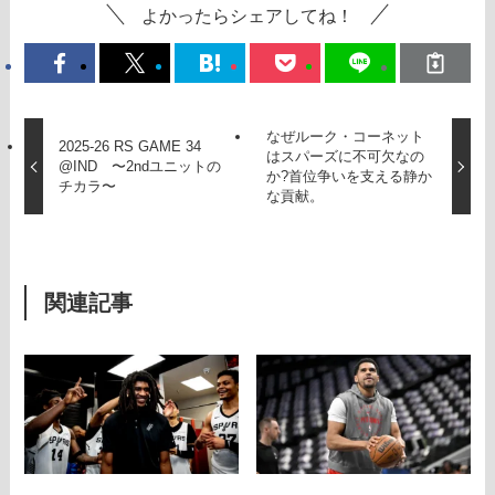
よかったらシェアしてね！
なぜルーク・コーネット
2025-26 RS GAME 34
はスパーズに不可欠なの
@IND 〜2ndユニットの
か?首位争いを支える静か
チカラ〜
な貢献。
関連記事