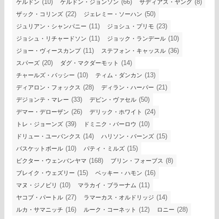
(10)
(66)
(8)
ケルドン
ケルドン・ジョンソン
サディアス・ヤング
(22)
(50)
ザック・コリンズ
ジェレミー・ソーハン
(11)
(23)
ジュリアン・シャンパニー
ジョシュ・プリモ
(11)
(10)
ジョシュ・リチャードソン
ジョック・ランデール
(11)
(36)
ジョー・ヴィースカンプ
ステフォン・キャッスル
(20)
(14)
スパーズ
ダグ・マクダーモット
(10)
(13)
チャールズ・バッシー
ティム・ダンカン
(28)
(21)
ディアロン・フォックス
ディラン・ハーパー
(33)
(50)
デジョンテ・マレー
デビン・ヴァセル
(26)
(24)
デマー・デローザン
デリック・ホワイト
(39)
(10)
トレ・ジョーンズ
ドミニク・バーロウ
(14)
(15)
ドリュー・ユーバンクス
ハリソン・バーンズ
(10)
(15)
バスケットボール
パティ・ミルズ
(168)
(8)
ビクター・ウェンバンヤマ
ブリン・フォーブス
(15)
(16)
ブレイク・ウェズリー
ベッキー・ハモン
(10)
(11)
マヌ・ジノビリ
マラカイ・ブラーナム
(27)
(14)
ヤコブ・パートル
ラマーカス・オルドリッジ
(16)
(12)
(28)
ルカ・サマニッチ
ルーク・コーネット
ロニー