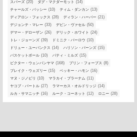
(20)
(14)
スパーズ
ダグ・マクダーモット
(10)
(13)
チャールズ・バッシー
ティム・ダンカン
(28)
(21)
ディアロン・フォックス
ディラン・ハーパー
(33)
(50)
デジョンテ・マレー
デビン・ヴァセル
(26)
(24)
デマー・デローザン
デリック・ホワイト
(39)
(10)
トレ・ジョーンズ
ドミニク・バーロウ
(14)
(15)
ドリュー・ユーバンクス
ハリソン・バーンズ
(10)
(15)
バスケットボール
パティ・ミルズ
(168)
(8)
ビクター・ウェンバンヤマ
ブリン・フォーブス
(15)
(16)
ブレイク・ウェズリー
ベッキー・ハモン
(10)
(11)
マヌ・ジノビリ
マラカイ・ブラーナム
(27)
(14)
ヤコブ・パートル
ラマーカス・オルドリッジ
(16)
(12)
(28)
ルカ・サマニッチ
ルーク・コーネット
ロニー