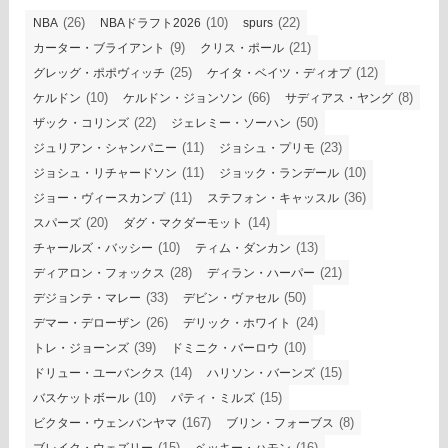
(26)
(10)
(22)
NBA
NBAドラフト2026
spurs
(9)
(21)
カーター・ブライアント
クリス・ポール
(25)
(12)
グレッグ・ポポヴィッチ
ケイタ・ベイツ・ディオプ
(10)
(66)
(8)
ケルドン
ケルドン・ジョンソン
サディアス・ヤング
(22)
(50)
ザック・コリンズ
ジェレミー・ソーハン
(11)
(23)
ジュリアン・シャンパニー
ジョシュ・プリモ
(11)
(10)
ジョシュ・リチャードソン
ジョック・ランデール
(11)
(36)
ジョー・ヴィースカンプ
ステフォン・キャッスル
(20)
(14)
スパーズ
ダグ・マクダーモット
(10)
(13)
チャールズ・バッシー
ティム・ダンカン
(28)
(21)
ディアロン・フォックス
ディラン・ハーパー
(33)
(50)
デジョンテ・マレー
デビン・ヴァセル
(26)
(24)
デマー・デローザン
デリック・ホワイト
(39)
(10)
トレ・ジョーンズ
ドミニク・バーロウ
(14)
(15)
ドリュー・ユーバンクス
ハリソン・バーンズ
(10)
(15)
バスケットボール
パティ・ミルズ
(167)
(8)
ビクター・ウェンバンヤマ
ブリン・フォーブス
(15)
(16)