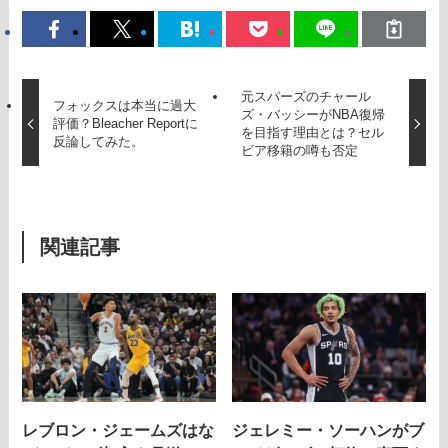
元スパーズのチャール
フォックスは本当に過大
ズ・バッシーがNBA復帰
評価？Bleacher Reportに
を目指す理由とは？セル
反論してみた。
ビア移籍の噂も否定
関連記事
レブロン・ジェームズはな
ジェレミー・ソーハンがブ