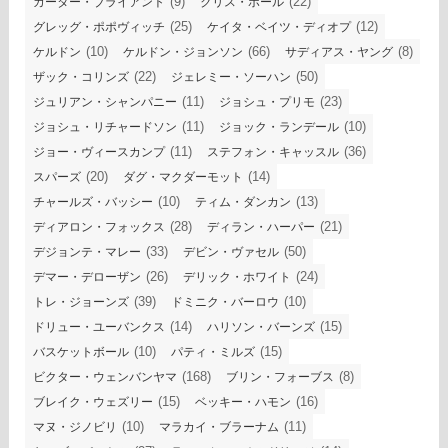
(9)
(22)
カーター・ブライアント
クリス・ポール
(25)
(12)
グレッグ・ポポヴィッチ
ケイタ・ベイツ・ディオプ
(10)
(66)
(8)
ケルドン
ケルドン・ジョンソン
サディアス・ヤング
(22)
(50)
ザック・コリンズ
ジェレミー・ソーハン
(11)
(23)
ジュリアン・シャンパニー
ジョシュ・プリモ
(11)
(10)
ジョシュ・リチャードソン
ジョック・ランデール
(11)
(36)
ジョー・ヴィースカンプ
ステフォン・キャッスル
(20)
(14)
スパーズ
ダグ・マクダーモット
(10)
(13)
チャールズ・バッシー
ティム・ダンカン
(28)
(21)
ディアロン・フォックス
ディラン・ハーパー
(33)
(50)
デジョンテ・マレー
デビン・ヴァセル
(26)
(24)
デマー・デローザン
デリック・ホワイト
(39)
(10)
トレ・ジョーンズ
ドミニク・バーロウ
(14)
(15)
ドリュー・ユーバンクス
ハリソン・バーンズ
(10)
(15)
バスケットボール
パティ・ミルズ
(168)
(8)
ビクター・ウェンバンヤマ
ブリン・フォーブス
(15)
(16)
ブレイク・ウェズリー
ベッキー・ハモン
(10)
(11)
マヌ・ジノビリ
マラカイ・ブラーナム