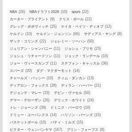
(26)
(10)
(22)
NBA
NBAドラフト2026
spurs
(9)
(22)
カーター・ブライアント
クリス・ポール
(25)
(12)
グレッグ・ポポヴィッチ
ケイタ・ベイツ・ディオプ
(10)
(66)
(8)
ケルドン
ケルドン・ジョンソン
サディアス・ヤング
(22)
(50)
ザック・コリンズ
ジェレミー・ソーハン
(11)
(23)
ジュリアン・シャンパニー
ジョシュ・プリモ
(11)
(10)
ジョシュ・リチャードソン
ジョック・ランデール
(11)
(36)
ジョー・ヴィースカンプ
ステフォン・キャッスル
(20)
(14)
スパーズ
ダグ・マクダーモット
(10)
(13)
チャールズ・バッシー
ティム・ダンカン
(28)
(21)
ディアロン・フォックス
ディラン・ハーパー
(33)
(50)
デジョンテ・マレー
デビン・ヴァセル
(26)
(24)
デマー・デローザン
デリック・ホワイト
(39)
(10)
トレ・ジョーンズ
ドミニク・バーロウ
(14)
(15)
ドリュー・ユーバンクス
ハリソン・バーンズ
(10)
(15)
バスケットボール
パティ・ミルズ
(167)
(8)
ビクター・ウェンバンヤマ
ブリン・フォーブス