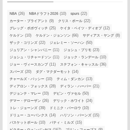
(26)
(10)
(22)
NBA
NBAドラフト2026
spurs
(9)
(22)
カーター・ブライアント
クリス・ポール
(25)
(12)
グレッグ・ポポヴィッチ
ケイタ・ベイツ・ディオプ
(10)
(66)
(8)
ケルドン
ケルドン・ジョンソン
サディアス・ヤング
(22)
(50)
ザック・コリンズ
ジェレミー・ソーハン
(11)
(23)
ジュリアン・シャンパニー
ジョシュ・プリモ
(11)
(10)
ジョシュ・リチャードソン
ジョック・ランデール
(11)
(36)
ジョー・ヴィースカンプ
ステフォン・キャッスル
(20)
(14)
スパーズ
ダグ・マクダーモット
(10)
(13)
チャールズ・バッシー
ティム・ダンカン
(28)
(21)
ディアロン・フォックス
ディラン・ハーパー
(33)
(50)
デジョンテ・マレー
デビン・ヴァセル
(26)
(24)
デマー・デローザン
デリック・ホワイト
(39)
(10)
トレ・ジョーンズ
ドミニク・バーロウ
(14)
(15)
ドリュー・ユーバンクス
ハリソン・バーンズ
(10)
(15)
バスケットボール
パティ・ミルズ
(167)
(8)
ビクター・ウェンバンヤマ
ブリン・フォーブス