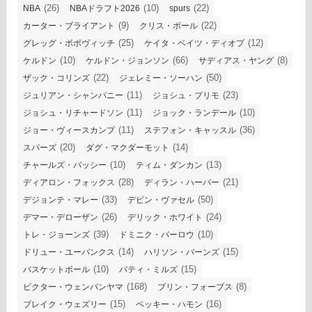
(26)
(10)
(22)
NBA
NBAドラフト2026
spurs
(9)
(22)
カーター・ブライアント
クリス・ポール
(25)
(12)
グレッグ・ポポヴィッチ
ケイタ・ベイツ・ディオプ
(10)
(66)
(8)
ケルドン
ケルドン・ジョンソン
サディアス・ヤング
(22)
(50)
ザック・コリンズ
ジェレミー・ソーハン
(11)
(23)
ジュリアン・シャンパニー
ジョシュ・プリモ
(11)
(10)
ジョシュ・リチャードソン
ジョック・ランデール
(11)
(36)
ジョー・ヴィースカンプ
ステフォン・キャッスル
(20)
(14)
スパーズ
ダグ・マクダーモット
(10)
(13)
チャールズ・バッシー
ティム・ダンカン
(28)
(21)
ディアロン・フォックス
ディラン・ハーパー
(33)
(50)
デジョンテ・マレー
デビン・ヴァセル
(26)
(24)
デマー・デローザン
デリック・ホワイト
(39)
(10)
トレ・ジョーンズ
ドミニク・バーロウ
(14)
(15)
ドリュー・ユーバンクス
ハリソン・バーンズ
(10)
(15)
バスケットボール
パティ・ミルズ
(168)
(8)
ビクター・ウェンバンヤマ
ブリン・フォーブス
(15)
(16)
ブレイク・ウェズリー
ベッキー・ハモン