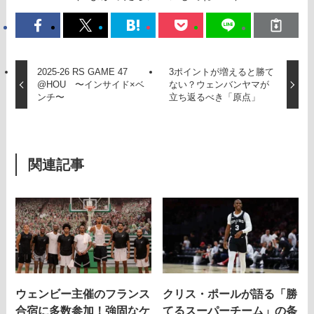
2025-26 RS GAME 47
3ポイントが増えると勝て
@HOU 〜インサイド×ベ
ない？ウェンバンヤマが
ンチ〜
立ち返るべき「原点」
関連記事
ウェンビー主催のフランス
クリス・ポールが語る「勝
合宿に多数参加！強固なケ
てるスーパーチーム」の条