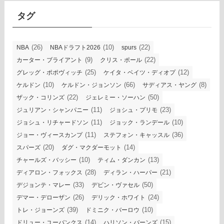
ブ
タグ
(26)
(10)
(22)
NBA
NBAドラフト2026
spurs
(9)
(22)
カーター・ブライアント
クリス・ポール
(25)
(12)
グレッグ・ポポヴィッチ
ケイタ・ベイツ・ディオプ
(10)
(66)
(8)
ケルドン
ケルドン・ジョンソン
サディアス・ヤング
(22)
(50)
ザック・コリンズ
ジェレミー・ソーハン
(11)
(23)
ジュリアン・シャンパニー
ジョシュ・プリモ
(11)
(10)
ジョシュ・リチャードソン
ジョック・ランデール
(11)
(36)
ジョー・ヴィースカンプ
ステフォン・キャッスル
(20)
(14)
スパーズ
ダグ・マクダーモット
(10)
(13)
チャールズ・バッシー
ティム・ダンカン
(28)
(21)
ディアロン・フォックス
ディラン・ハーパー
(33)
(50)
デジョンテ・マレー
デビン・ヴァセル
(26)
(24)
デマー・デローザン
デリック・ホワイト
(39)
(10)
トレ・ジョーンズ
ドミニク・バーロウ
(14)
(15)
ドリュー・ユーバンクス
ハリソン・バーンズ