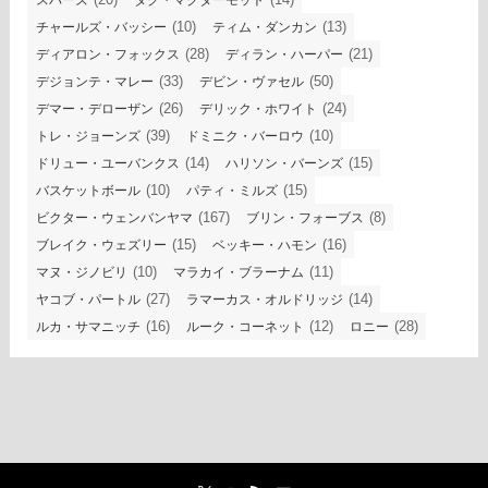
スパーズ
ダグ・マクダーモット
(10)
(13)
チャールズ・バッシー
ティム・ダンカン
(28)
(21)
ディアロン・フォックス
ディラン・ハーパー
(33)
(50)
デジョンテ・マレー
デビン・ヴァセル
(26)
(24)
デマー・デローザン
デリック・ホワイト
(39)
(10)
トレ・ジョーンズ
ドミニク・バーロウ
(14)
(15)
ドリュー・ユーバンクス
ハリソン・バーンズ
(10)
(15)
バスケットボール
パティ・ミルズ
(167)
(8)
ビクター・ウェンバンヤマ
ブリン・フォーブス
(15)
(16)
ブレイク・ウェズリー
ベッキー・ハモン
(10)
(11)
マヌ・ジノビリ
マラカイ・ブラーナム
(27)
(14)
ヤコブ・パートル
ラマーカス・オルドリッジ
(16)
(12)
(28)
ルカ・サマニッチ
ルーク・コーネット
ロニー