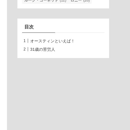
ルーク・コーネット
(12)
ロニー
(28)
目次
オースティンといえば！
31歳の苦労人