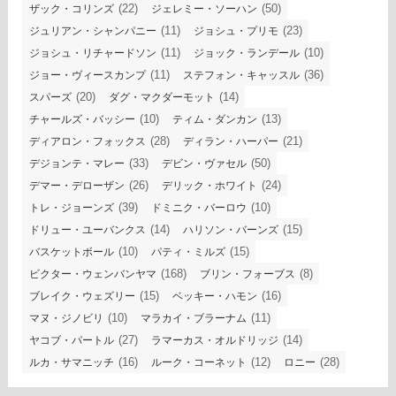
(22)
(50)
ザック・コリンズ
ジェレミー・ソーハン
(11)
(23)
ジュリアン・シャンパニー
ジョシュ・プリモ
(11)
(10)
ジョシュ・リチャードソン
ジョック・ランデール
(11)
(36)
ジョー・ヴィースカンプ
ステフォン・キャッスル
(20)
(14)
スパーズ
ダグ・マクダーモット
(10)
(13)
チャールズ・バッシー
ティム・ダンカン
(28)
(21)
ディアロン・フォックス
ディラン・ハーパー
(33)
(50)
デジョンテ・マレー
デビン・ヴァセル
(26)
(24)
デマー・デローザン
デリック・ホワイト
(39)
(10)
トレ・ジョーンズ
ドミニク・バーロウ
(14)
(15)
ドリュー・ユーバンクス
ハリソン・バーンズ
(10)
(15)
バスケットボール
パティ・ミルズ
(168)
(8)
ビクター・ウェンバンヤマ
ブリン・フォーブス
(15)
(16)
ブレイク・ウェズリー
ベッキー・ハモン
(10)
(11)
マヌ・ジノビリ
マラカイ・ブラーナム
(27)
(14)
ヤコブ・パートル
ラマーカス・オルドリッジ
(16)
(12)
(28)
ルカ・サマニッチ
ルーク・コーネット
ロニー