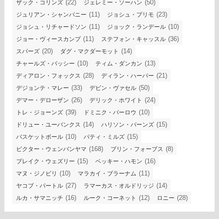
(22)
(50)
ザック・コリンズ
ジェレミー・ソーハン
(11)
(23)
ジュリアン・シャンパニー
ジョシュ・プリモ
(11)
(10)
ジョシュ・リチャードソン
ジョック・ランデール
(11)
(36)
ジョー・ヴィースカンプ
ステフォン・キャッスル
(20)
(14)
スパーズ
ダグ・マクダーモット
(10)
(13)
チャールズ・バッシー
ティム・ダンカン
(28)
(21)
ディアロン・フォックス
ディラン・ハーパー
(33)
(50)
デジョンテ・マレー
デビン・ヴァセル
(26)
(24)
デマー・デローザン
デリック・ホワイト
(39)
(10)
トレ・ジョーンズ
ドミニク・バーロウ
(14)
(15)
ドリュー・ユーバンクス
ハリソン・バーンズ
(10)
(15)
バスケットボール
パティ・ミルズ
(168)
(8)
ビクター・ウェンバンヤマ
ブリン・フォーブス
(15)
(16)
ブレイク・ウェズリー
ベッキー・ハモン
(10)
(11)
マヌ・ジノビリ
マラカイ・ブラーナム
(27)
(14)
ヤコブ・パートル
ラマーカス・オルドリッジ
(16)
(12)
(28)
ルカ・サマニッチ
ルーク・コーネット
ロニー