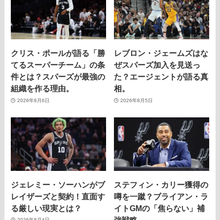
クリス・ポールが語る「勝
レブロン・ジェームズはな
てるスーパーチーム」の条
ぜスパーズ加入を見送っ
件とは？スパーズが最強の
た？エージェントが語る真
組織を作る理由。
相。
2026年8月6日
2026年8月5日
ジェレミー・ソーハンがブ
ステフィン・カリー獲得の
レイザーズと契約！直面す
噂を一蹴？ブライアン・ラ
る厳しい現実とは？
イトGMの「焦らない」補
強戦略。
2026年8月4日