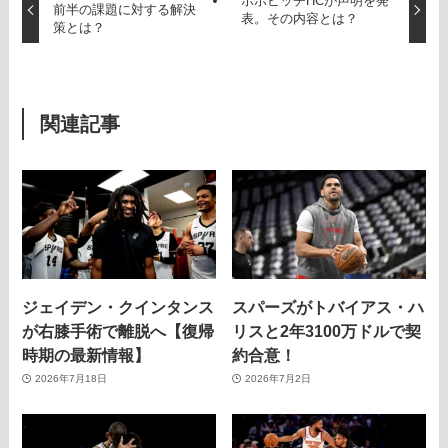
ポポビッチHCが声明を発
前半の課題に対する解決
表。その内容とは？
策とは？
関連記事
ジェイデン・クインタンス
スパーズがトバイアス・ハ
が右膝手術で離脱へ【復帰
リスと2年3100万ドルで契
時期の最新情報】
約合意！
2026年7月18日
2026年7月2日