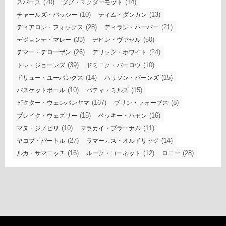
(20)
(14)
スパーズ
ダグ・マクダーモット
(10)
(13)
チャールズ・バッシー
ティム・ダンカン
(28)
(21)
ディアロン・フォックス
ディラン・ハーパー
(33)
(50)
デジョンテ・マレー
デビン・ヴァセル
(26)
(24)
デマー・デローザン
デリック・ホワイト
(39)
(10)
トレ・ジョーンズ
ドミニク・バーロウ
(14)
(15)
ドリュー・ユーバンクス
ハリソン・バーンズ
(10)
(15)
バスケットボール
パティ・ミルズ
(167)
(8)
ビクター・ウェンバンヤマ
ブリン・フォーブス
(15)
(16)
ブレイク・ウェズリー
ベッキー・ハモン
(10)
(11)
マヌ・ジノビリ
マラカイ・ブラーナム
(27)
(14)
ヤコブ・パートル
ラマーカス・オルドリッジ
(16)
(12)
(28)
ルカ・サマニッチ
ルーク・コーネット
ロニー