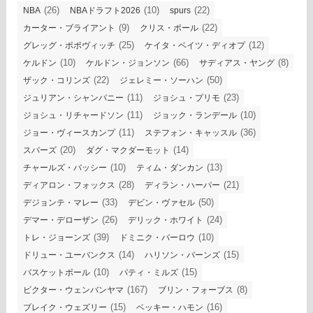
(26)
(10)
(22)
NBA
NBAドラフト2026
spurs
(9)
(22)
カーター・ブライアント
クリス・ポール
(25)
(12)
グレッグ・ポポヴィッチ
ケイタ・ベイツ・ディオプ
(10)
(66)
(8)
ケルドン
ケルドン・ジョンソン
サディアス・ヤング
(22)
(50)
ザック・コリンズ
ジェレミー・ソーハン
(11)
(23)
ジュリアン・シャンパニー
ジョシュ・プリモ
(11)
(10)
ジョシュ・リチャードソン
ジョック・ランデール
(11)
(36)
ジョー・ヴィースカンプ
ステフォン・キャッスル
(20)
(14)
スパーズ
ダグ・マクダーモット
(10)
(13)
チャールズ・バッシー
ティム・ダンカン
(28)
(21)
ディアロン・フォックス
ディラン・ハーパー
(33)
(50)
デジョンテ・マレー
デビン・ヴァセル
(26)
(24)
デマー・デローザン
デリック・ホワイト
(39)
(10)
トレ・ジョーンズ
ドミニク・バーロウ
(14)
(15)
ドリュー・ユーバンクス
ハリソン・バーンズ
(10)
(15)
バスケットボール
パティ・ミルズ
(167)
(8)
ビクター・ウェンバンヤマ
ブリン・フォーブス
(15)
(16)
ブレイク・ウェズリー
ベッキー・ハモン