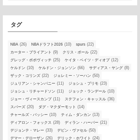
カ
イ
ブ
タグ
(26)
(10)
(22)
NBA
NBAドラフト2026
spurs
(9)
(22)
カーター・ブライアント
クリス・ポール
(25)
(12)
グレッグ・ポポヴィッチ
ケイタ・ベイツ・ディオプ
(10)
(66)
(8)
ケルドン
ケルドン・ジョンソン
サディアス・ヤング
(22)
(50)
ザック・コリンズ
ジェレミー・ソーハン
(11)
(23)
ジュリアン・シャンパニー
ジョシュ・プリモ
(11)
(10)
ジョシュ・リチャードソン
ジョック・ランデール
(11)
(36)
ジョー・ヴィースカンプ
ステフォン・キャッスル
(20)
(14)
スパーズ
ダグ・マクダーモット
(10)
(13)
チャールズ・バッシー
ティム・ダンカン
(28)
(21)
ディアロン・フォックス
ディラン・ハーパー
(33)
(50)
デジョンテ・マレー
デビン・ヴァセル
(26)
(24)
デマー・デローザン
デリック・ホワイト