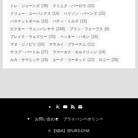
(39)
(10)
トレ・ジョーンズ
ドミニク・バーロウ
(14)
(15)
ドリュー・ユーバンクス
ハリソン・バーンズ
(10)
(15)
バスケットボール
パティ・ミルズ
(168)
(8)
ビクター・ウェンバンヤマ
ブリン・フォーブス
(15)
(16)
ブレイク・ウェズリー
ベッキー・ハモン
(10)
(11)
マヌ・ジノビリ
マラカイ・ブラーナム
(27)
(14)
ヤコブ・パートル
ラマーカス・オルドリッジ
(16)
(12)
(28)
ルカ・サマニッチ
ルーク・コーネット
ロニー
お問い合わせ
プライバシーポリシー
©
【NBA】SPURS-GYM.