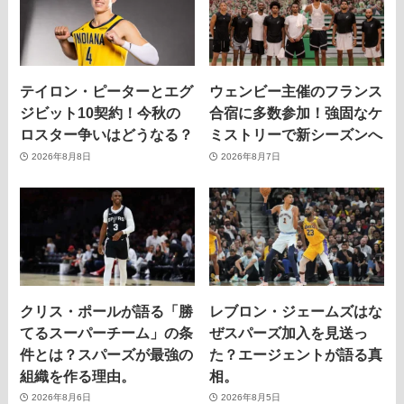
テイロン・ピーターとエグ
ウェンビー主催のフランス
ジビット10契約！今秋の
合宿に多数参加！強固なケ
ロスター争いはどうなる？
ミストリーで新シーズンへ
2026年8月8日
2026年8月7日
クリス・ポールが語る「勝
レブロン・ジェームズはな
てるスーパーチーム」の条
ぜスパーズ加入を見送っ
件とは？スパーズが最強の
た？エージェントが語る真
組織を作る理由。
相。
2026年8月6日
2026年8月5日