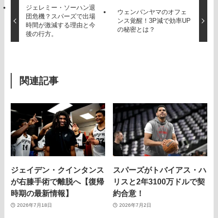
ジェレミー・ソーハン退
ウェンバンヤマのオフェ
団危機？スパーズで出場
ンス覚醒！3P減で効率UP
時間が激減する理由と今
の秘密とは？
後の行方。
関連記事
ジェイデン・クインタンス
スパーズがトバイアス・ハ
が右膝手術で離脱へ【復帰
リスと2年3100万ドルで契
時期の最新情報】
約合意！
2026年7月18日
2026年7月2日