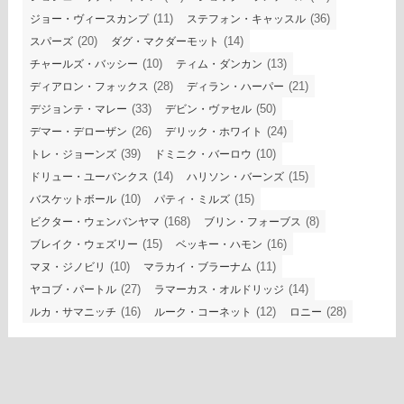
(11)
(36)
ジョー・ヴィースカンプ
ステフォン・キャッスル
(20)
(14)
スパーズ
ダグ・マクダーモット
(10)
(13)
チャールズ・バッシー
ティム・ダンカン
(28)
(21)
ディアロン・フォックス
ディラン・ハーパー
(33)
(50)
デジョンテ・マレー
デビン・ヴァセル
(26)
(24)
デマー・デローザン
デリック・ホワイト
(39)
(10)
トレ・ジョーンズ
ドミニク・バーロウ
(14)
(15)
ドリュー・ユーバンクス
ハリソン・バーンズ
(10)
(15)
バスケットボール
パティ・ミルズ
(168)
(8)
ビクター・ウェンバンヤマ
ブリン・フォーブス
(15)
(16)
ブレイク・ウェズリー
ベッキー・ハモン
(10)
(11)
マヌ・ジノビリ
マラカイ・ブラーナム
(27)
(14)
ヤコブ・パートル
ラマーカス・オルドリッジ
(16)
(12)
(28)
ルカ・サマニッチ
ルーク・コーネット
ロニー