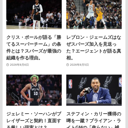
クリス・ポールが語る「勝
レブロン・ジェームズはな
てるスーパーチーム」の条
ぜスパーズ加入を見送っ
件とは？スパーズが最強の
た？エージェントが語る真
組織を作る理由。
相。
2026年8月6日
2026年8月5日
ジェレミー・ソーハンがブ
ステフィン・カリー獲得の
レイザーズと契約！直面す
噂を一蹴？ブライアン・ラ
る厳しい現実とは？
イトGMの「焦らない」補