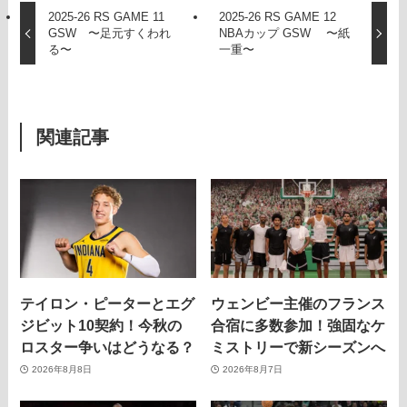
2025-26 RS GAME 11
2025-26 RS GAME 12
GSW 〜足元すくわれ
NBAカップ GSW 〜紙
る〜
一重〜
関連記事
テイロン・ピーターとエグ
ウェンビー主催のフランス
ジビット10契約！今秋の
合宿に多数参加！強固なケ
ロスター争いはどうなる？
ミストリーで新シーズンへ
2026年8月8日
2026年8月7日