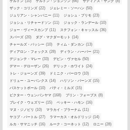
(10)
(66)
(8)
ケルドン
ケルドン・ジョンソン
サディアス・ヤング
(22)
(50)
ザック・コリンズ
ジェレミー・ソーハン
(11)
(23)
ジュリアン・シャンパニー
ジョシュ・プリモ
(11)
(10)
ジョシュ・リチャードソン
ジョック・ランデール
(11)
(36)
ジョー・ヴィースカンプ
ステフォン・キャッスル
(20)
(14)
スパーズ
ダグ・マクダーモット
(10)
(13)
チャールズ・バッシー
ティム・ダンカン
(28)
(21)
ディアロン・フォックス
ディラン・ハーパー
(33)
(50)
デジョンテ・マレー
デビン・ヴァセル
(26)
(24)
デマー・デローザン
デリック・ホワイト
(39)
(10)
トレ・ジョーンズ
ドミニク・バーロウ
(14)
(15)
ドリュー・ユーバンクス
ハリソン・バーンズ
(10)
(15)
バスケットボール
パティ・ミルズ
(168)
(8)
ビクター・ウェンバンヤマ
ブリン・フォーブス
(15)
(16)
ブレイク・ウェズリー
ベッキー・ハモン
(10)
(11)
マヌ・ジノビリ
マラカイ・ブラーナム
(27)
(14)
ヤコブ・パートル
ラマーカス・オルドリッジ
(16)
(12)
(28)
ルカ・サマニッチ
ルーク・コーネット
ロニー