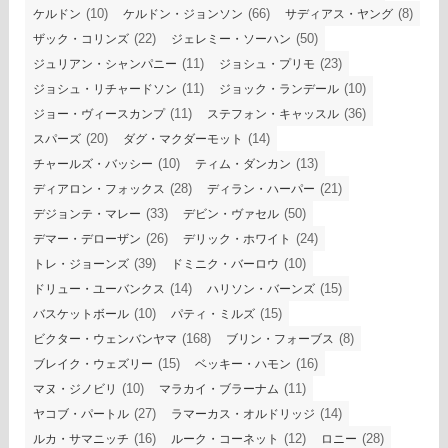
(10)
(66)
(8)
ケルドン
ケルドン・ジョンソン
サディアス・ヤング
(22)
(50)
ザック・コリンズ
ジェレミー・ソーハン
(11)
(23)
ジュリアン・シャンパニー
ジョシュ・プリモ
(11)
(10)
ジョシュ・リチャードソン
ジョック・ランデール
(11)
(36)
ジョー・ヴィースカンプ
ステフォン・キャッスル
(20)
(14)
スパーズ
ダグ・マクダーモット
(10)
(13)
チャールズ・バッシー
ティム・ダンカン
(28)
(21)
ディアロン・フォックス
ディラン・ハーパー
(33)
(50)
デジョンテ・マレー
デビン・ヴァセル
(26)
(24)
デマー・デローザン
デリック・ホワイト
(39)
(10)
トレ・ジョーンズ
ドミニク・バーロウ
(14)
(15)
ドリュー・ユーバンクス
ハリソン・バーンズ
(10)
(15)
バスケットボール
パティ・ミルズ
(168)
(8)
ビクター・ウェンバンヤマ
ブリン・フォーブス
(15)
(16)
ブレイク・ウェズリー
ベッキー・ハモン
(10)
(11)
マヌ・ジノビリ
マラカイ・ブラーナム
(27)
(14)
ヤコブ・パートル
ラマーカス・オルドリッジ
(16)
(12)
(28)
ルカ・サマニッチ
ルーク・コーネット
ロニー