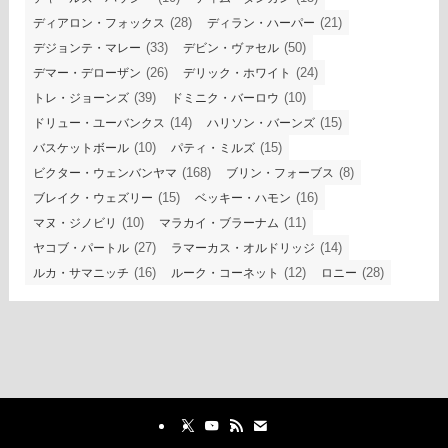
(28)
(21)
ディアロン・フォックス
ディラン・ハーパー
(33)
(50)
デジョンテ・マレー
デビン・ヴァセル
(26)
(24)
デマー・デローザン
デリック・ホワイト
(39)
(10)
トレ・ジョーンズ
ドミニク・バーロウ
(14)
(15)
ドリュー・ユーバンクス
ハリソン・バーンズ
(10)
(15)
バスケットボール
パティ・ミルズ
(168)
(8)
ビクター・ウェンバンヤマ
ブリン・フォーブス
(15)
(16)
ブレイク・ウェズリー
ベッキー・ハモン
(10)
(11)
マヌ・ジノビリ
マラカイ・ブラーナム
(27)
(14)
ヤコブ・パートル
ラマーカス・オルドリッジ
(16)
(12)
(28)
ルカ・サマニッチ
ルーク・コーネット
ロニー