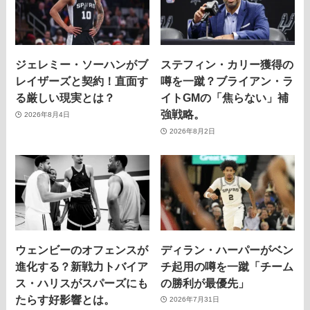
ジェレミー・ソーハンがブ
ステフィン・カリー獲得の
レイザーズと契約！直面す
噂を一蹴？ブライアン・ラ
る厳しい現実とは？
イトGMの「焦らない」補
強戦略。
2026年8月4日
2026年8月2日
ウェンビーのオフェンスが
ディラン・ハーパーがベン
進化する？新戦力トバイア
チ起用の噂を一蹴「チーム
ス・ハリスがスパーズにも
の勝利が最優先」
たらす好影響とは。
2026年7月31日