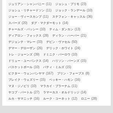
(11)
(23)
ジュリアン・シャンパニー
ジョシュ・プリモ
(11)
(10)
ジョシュ・リチャードソン
ジョック・ランデール
(11)
(36)
ジョー・ヴィースカンプ
ステフォン・キャッスル
(20)
(14)
スパーズ
ダグ・マクダーモット
(10)
(13)
チャールズ・バッシー
ティム・ダンカン
(28)
(21)
ディアロン・フォックス
ディラン・ハーパー
(33)
(50)
デジョンテ・マレー
デビン・ヴァセル
(26)
(24)
デマー・デローザン
デリック・ホワイト
(39)
(10)
トレ・ジョーンズ
ドミニク・バーロウ
(14)
(15)
ドリュー・ユーバンクス
ハリソン・バーンズ
(10)
(15)
バスケットボール
パティ・ミルズ
(167)
(8)
ビクター・ウェンバンヤマ
ブリン・フォーブス
(15)
(16)
ブレイク・ウェズリー
ベッキー・ハモン
(10)
(11)
マヌ・ジノビリ
マラカイ・ブラーナム
(27)
(14)
ヤコブ・パートル
ラマーカス・オルドリッジ
(16)
(12)
(28)
ルカ・サマニッチ
ルーク・コーネット
ロニー