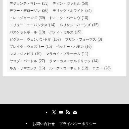
(33)
(50)
デジョンテ・マレー
デビン・ヴァセル
(26)
(24)
デマー・デローザン
デリック・ホワイト
(39)
(10)
トレ・ジョーンズ
ドミニク・バーロウ
(14)
(15)
ドリュー・ユーバンクス
ハリソン・バーンズ
(10)
(15)
バスケットボール
パティ・ミルズ
(167)
(8)
ビクター・ウェンバンヤマ
ブリン・フォーブス
(15)
(16)
ブレイク・ウェズリー
ベッキー・ハモン
(10)
(11)
マヌ・ジノビリ
マラカイ・ブラーナム
(27)
(14)
ヤコブ・パートル
ラマーカス・オルドリッジ
(16)
(12)
(28)
ルカ・サマニッチ
ルーク・コーネット
ロニー
お問い合わせ
プライバシーポリシー