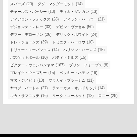
(20)
(14)
スパーズ
ダグ・マクダーモット
(10)
(13)
チャールズ・バッシー
ティム・ダンカン
(28)
(21)
ディアロン・フォックス
ディラン・ハーパー
(33)
(50)
デジョンテ・マレー
デビン・ヴァセル
(26)
(24)
デマー・デローザン
デリック・ホワイト
(39)
(10)
トレ・ジョーンズ
ドミニク・バーロウ
(14)
(15)
ドリュー・ユーバンクス
ハリソン・バーンズ
(10)
(15)
バスケットボール
パティ・ミルズ
(167)
(8)
ビクター・ウェンバンヤマ
ブリン・フォーブス
(15)
(16)
ブレイク・ウェズリー
ベッキー・ハモン
(10)
(11)
マヌ・ジノビリ
マラカイ・ブラーナム
(27)
(14)
ヤコブ・パートル
ラマーカス・オルドリッジ
(16)
(12)
(28)
ルカ・サマニッチ
ルーク・コーネット
ロニー