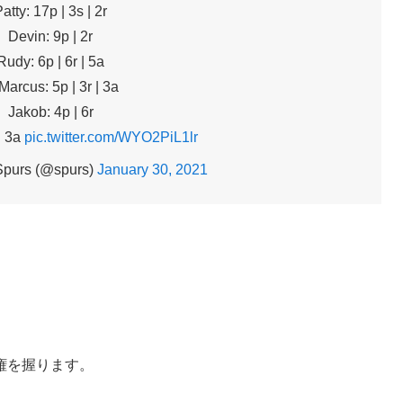
atty: 17p | 3s | 2r
Devin: 9p | 2r
Rudy: 6p | 6r | 5a
Marcus: 5p | 3r | 3a
Jakob: 4p | 6r
| 3a
pic.twitter.com/WYO2PiL1lr
Spurs (@spurs)
January 30, 2021
権を握ります。