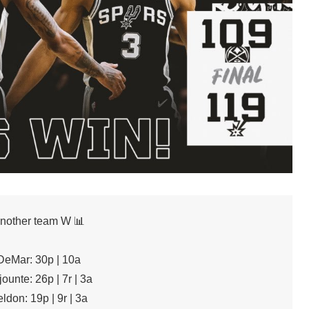
nother team W 📊
DeMar: 30p | 10a
ounte: 26p | 7r | 3a
ldon: 19p | 9r | 3a