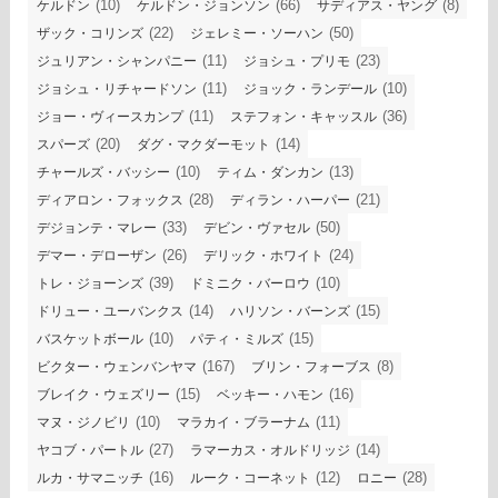
(10)
(66)
(8)
ケルドン
ケルドン・ジョンソン
サディアス・ヤング
(22)
(50)
ザック・コリンズ
ジェレミー・ソーハン
(11)
(23)
ジュリアン・シャンパニー
ジョシュ・プリモ
(11)
(10)
ジョシュ・リチャードソン
ジョック・ランデール
(11)
(36)
ジョー・ヴィースカンプ
ステフォン・キャッスル
(20)
(14)
スパーズ
ダグ・マクダーモット
(10)
(13)
チャールズ・バッシー
ティム・ダンカン
(28)
(21)
ディアロン・フォックス
ディラン・ハーパー
(33)
(50)
デジョンテ・マレー
デビン・ヴァセル
(26)
(24)
デマー・デローザン
デリック・ホワイト
(39)
(10)
トレ・ジョーンズ
ドミニク・バーロウ
(14)
(15)
ドリュー・ユーバンクス
ハリソン・バーンズ
(10)
(15)
バスケットボール
パティ・ミルズ
(167)
(8)
ビクター・ウェンバンヤマ
ブリン・フォーブス
(15)
(16)
ブレイク・ウェズリー
ベッキー・ハモン
(10)
(11)
マヌ・ジノビリ
マラカイ・ブラーナム
(27)
(14)
ヤコブ・パートル
ラマーカス・オルドリッジ
(16)
(12)
(28)
ルカ・サマニッチ
ルーク・コーネット
ロニー