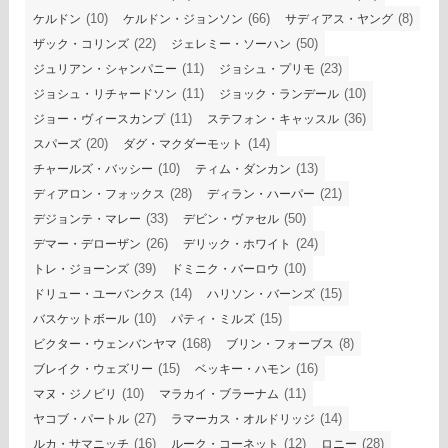
(10)
(66)
(8)
ケルドン
ケルドン・ジョンソン
サディアス・ヤング
(22)
(50)
ザック・コリンズ
ジェレミー・ソーハン
(11)
(23)
ジュリアン・シャンパニー
ジョシュ・プリモ
(11)
(10)
ジョシュ・リチャードソン
ジョック・ランデール
(11)
(36)
ジョー・ヴィースカンプ
ステフォン・キャッスル
(20)
(14)
スパーズ
ダグ・マクダーモット
(10)
(13)
チャールズ・バッシー
ティム・ダンカン
(28)
(21)
ディアロン・フォックス
ディラン・ハーパー
(33)
(50)
デジョンテ・マレー
デビン・ヴァセル
(26)
(24)
デマー・デローザン
デリック・ホワイト
(39)
(10)
トレ・ジョーンズ
ドミニク・バーロウ
(14)
(15)
ドリュー・ユーバンクス
ハリソン・バーンズ
(10)
(15)
バスケットボール
パティ・ミルズ
(168)
(8)
ビクター・ウェンバンヤマ
ブリン・フォーブス
(15)
(16)
ブレイク・ウェズリー
ベッキー・ハモン
(10)
(11)
マヌ・ジノビリ
マラカイ・ブラーナム
(27)
(14)
ヤコブ・パートル
ラマーカス・オルドリッジ
(16)
(12)
(28)
ルカ・サマニッチ
ルーク・コーネット
ロニー