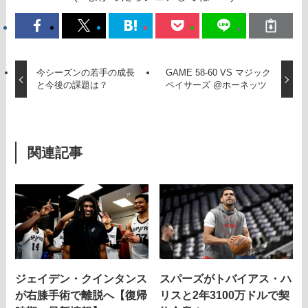
今シーズンの若手の成長
GAME 58-60 VS マジック
と今後の課題は？
ペイサーズ @ホーネッツ
関連記事
ジェイデン・クインタンス
スパーズがトバイアス・ハ
が右膝手術で離脱へ【復帰
リスと2年3100万ドルで契