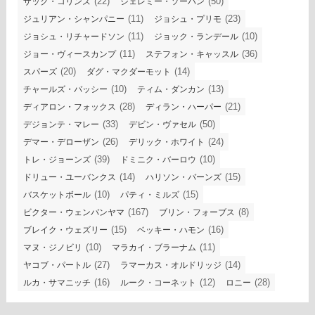
(22)
(50)
ザック・コリンズ
ジェレミー・ソーハン
(11)
(23)
ジュリアン・シャンパニー
ジョシュ・プリモ
(11)
(10)
ジョシュ・リチャードソン
ジョック・ランデール
(11)
(36)
ジョー・ヴィースカンプ
ステフォン・キャッスル
(20)
(14)
スパーズ
ダグ・マクダーモット
(10)
(13)
チャールズ・バッシー
ティム・ダンカン
(28)
(21)
ディアロン・フォックス
ディラン・ハーパー
(33)
(50)
デジョンテ・マレー
デビン・ヴァセル
(26)
(24)
デマー・デローザン
デリック・ホワイト
(39)
(10)
トレ・ジョーンズ
ドミニク・バーロウ
(14)
(15)
ドリュー・ユーバンクス
ハリソン・バーンズ
(10)
(15)
バスケットボール
パティ・ミルズ
(167)
(8)
ビクター・ウェンバンヤマ
ブリン・フォーブス
(15)
(16)
ブレイク・ウェズリー
ベッキー・ハモン
(10)
(11)
マヌ・ジノビリ
マラカイ・ブラーナム
(27)
(14)
ヤコブ・パートル
ラマーカス・オルドリッジ
(16)
(12)
(28)
ルカ・サマニッチ
ルーク・コーネット
ロニー