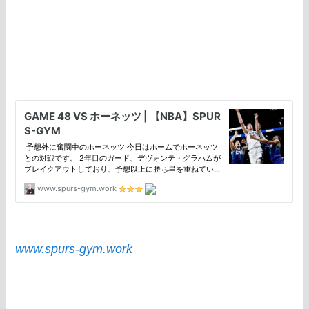
www.spurs-gym.work