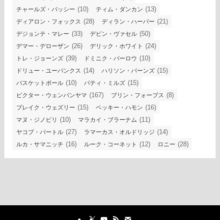
(10)
(13)
チャールズ・バッシー
ティム・ダンカン
(28)
(21)
ディアロン・フォックス
ディラン・ハーパー
(33)
(50)
デジョンテ・マレー
デビン・ヴァセル
(26)
(24)
デマー・デローザン
デリック・ホワイト
(39)
(10)
トレ・ジョーンズ
ドミニク・バーロウ
(14)
(15)
ドリュー・ユーバンクス
ハリソン・バーンズ
(10)
(15)
バスケットボール
パティ・ミルズ
(167)
(8)
ビクター・ウェンバンヤマ
ブリン・フォーブス
(15)
(16)
ブレイク・ウェズリー
ベッキー・ハモン
(10)
(11)
マヌ・ジノビリ
マラカイ・ブラーナム
(27)
(14)
ヤコブ・パートル
ラマーカス・オルドリッジ
(16)
(12)
(28)
ルカ・サマニッチ
ルーク・コーネット
ロニー