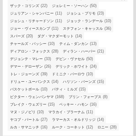
(22)
(50)
ザック・コリンズ
ジェレミー・ソーハン
(11)
(23)
ジュリアン・シャンパニー
ジョシュ・プリモ
(11)
(10)
ジョシュ・リチャードソン
ジョック・ランデール
(11)
(36)
ジョー・ヴィースカンプ
ステフォン・キャッスル
(20)
(14)
スパーズ
ダグ・マクダーモット
(10)
(13)
チャールズ・バッシー
ティム・ダンカン
(28)
(21)
ディアロン・フォックス
ディラン・ハーパー
(33)
(50)
デジョンテ・マレー
デビン・ヴァセル
(26)
(24)
デマー・デローザン
デリック・ホワイト
(39)
(10)
トレ・ジョーンズ
ドミニク・バーロウ
(14)
(15)
ドリュー・ユーバンクス
ハリソン・バーンズ
(10)
(15)
バスケットボール
パティ・ミルズ
(168)
(8)
ビクター・ウェンバンヤマ
ブリン・フォーブス
(15)
(16)
ブレイク・ウェズリー
ベッキー・ハモン
(10)
(11)
マヌ・ジノビリ
マラカイ・ブラーナム
(27)
(14)
ヤコブ・パートル
ラマーカス・オルドリッジ
(16)
(12)
(28)
ルカ・サマニッチ
ルーク・コーネット
ロニー