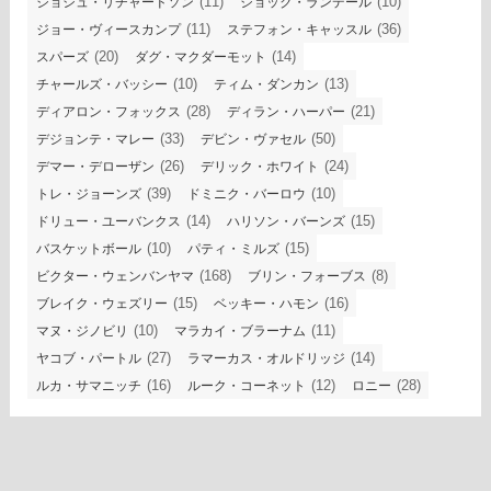
(11)
(10)
ジョシュ・リチャードソン
ジョック・ランデール
(11)
(36)
ジョー・ヴィースカンプ
ステフォン・キャッスル
(20)
(14)
スパーズ
ダグ・マクダーモット
(10)
(13)
チャールズ・バッシー
ティム・ダンカン
(28)
(21)
ディアロン・フォックス
ディラン・ハーパー
(33)
(50)
デジョンテ・マレー
デビン・ヴァセル
(26)
(24)
デマー・デローザン
デリック・ホワイト
(39)
(10)
トレ・ジョーンズ
ドミニク・バーロウ
(14)
(15)
ドリュー・ユーバンクス
ハリソン・バーンズ
(10)
(15)
バスケットボール
パティ・ミルズ
(168)
(8)
ビクター・ウェンバンヤマ
ブリン・フォーブス
(15)
(16)
ブレイク・ウェズリー
ベッキー・ハモン
(10)
(11)
マヌ・ジノビリ
マラカイ・ブラーナム
(27)
(14)
ヤコブ・パートル
ラマーカス・オルドリッジ
(16)
(12)
(28)
ルカ・サマニッチ
ルーク・コーネット
ロニー