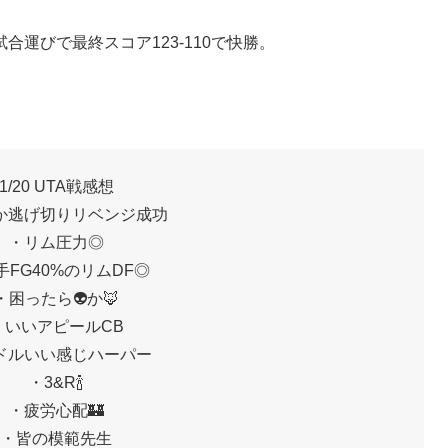
運びで最終スコア123-110で快勝。
1/20 UTA戦感想
か逃げ切りリベンジ成功
・リム圧力◎
手FG40%のリムDF◎
・困ったら👽か🦊
・いいアピールCB
ドルいい感じハーパー
・3&R🍾
・疲労心配🏰
・皆の模範先生