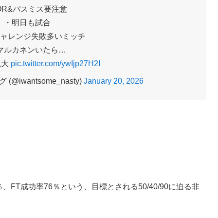
OR&パスミス要注意
・明日も試合
ャレンジ失敗多いミッチ
マルカネンいたら…
絶大
pic.twitter.com/ywIjp27H2I
iwantsome_nasty)
January 20, 2026
、FT成功率76％という、目標とされる50/40/90に迫る非