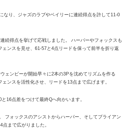
になり、ジャズのラブやベイリーに連続得点を許して11-0
連続得点を挙げて応戦しました。 ハーパーやフォックスも
ェンスを見せ、61-57と4点リードを保って前半を折り返
 ウェンビーが開始早々に2本の3Pを沈めてリズムを作る
フェンスを活性化させ、リードを13点まで広げます。
-80と16点差をつけて最終Qへ向かいます。
。 フォックスのアシストからハーパー、そしてブライアン
4点まで広がりました。