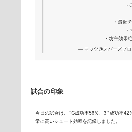
・
・最近チ
・
・坊主効果
— マッツ@スパーズブログ (@
試合の印象
今日の試合は、FG成功率56％、3P成功率42％
常に高いシュート効率を記録しました。