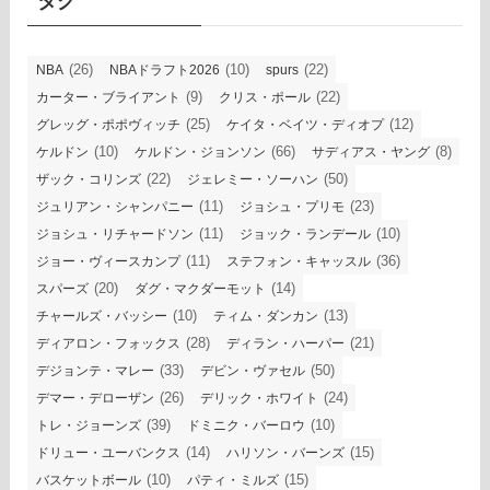
タグ
(26)
(10)
(22)
NBA
NBAドラフト2026
spurs
(9)
(22)
カーター・ブライアント
クリス・ポール
(25)
(12)
グレッグ・ポポヴィッチ
ケイタ・ベイツ・ディオプ
(10)
(66)
(8)
ケルドン
ケルドン・ジョンソン
サディアス・ヤング
(22)
(50)
ザック・コリンズ
ジェレミー・ソーハン
(11)
(23)
ジュリアン・シャンパニー
ジョシュ・プリモ
(11)
(10)
ジョシュ・リチャードソン
ジョック・ランデール
(11)
(36)
ジョー・ヴィースカンプ
ステフォン・キャッスル
(20)
(14)
スパーズ
ダグ・マクダーモット
(10)
(13)
チャールズ・バッシー
ティム・ダンカン
(28)
(21)
ディアロン・フォックス
ディラン・ハーパー
(33)
(50)
デジョンテ・マレー
デビン・ヴァセル
(26)
(24)
デマー・デローザン
デリック・ホワイト
(39)
(10)
トレ・ジョーンズ
ドミニク・バーロウ
(14)
(15)
ドリュー・ユーバンクス
ハリソン・バーンズ
(10)
(15)
バスケットボール
パティ・ミルズ