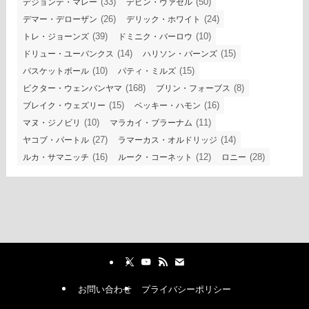
(33)
(50)
デジョンテ・マレー
デビン・ヴァセル
(26)
(24)
デマー・デローザン
デリック・ホワイト
(39)
(10)
トレ・ジョーンズ
ドミニク・バーロウ
(14)
(15)
ドリュー・ユーバンクス
ハリソン・バーンズ
(10)
(15)
バスケットボール
パティ・ミルズ
(168)
(8)
ビクター・ウェンバンヤマ
ブリン・フォーブス
(15)
(16)
ブレイク・ウェズリー
ベッキー・ハモン
(10)
(11)
マヌ・ジノビリ
マラカイ・ブラーナム
(27)
(14)
ヤコブ・パートル
ラマーカス・オルドリッジ
(16)
(12)
(28)
ルカ・サマニッチ
ルーク・コーネット
ロニー
お問い合わせ
プライバシーポリシー