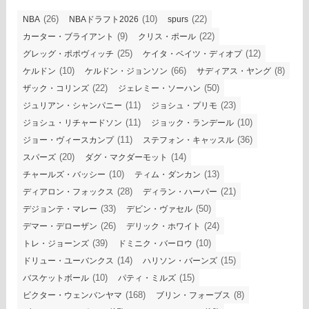
(26)
(10)
(22)
NBA
NBAドラフト2026
spurs
(9)
(22)
カーター・ブライアント
クリス・ポール
(25)
(12)
グレッグ・ポポヴィッチ
ケイタ・ベイツ・ディオプ
(10)
(66)
(8)
ケルドン
ケルドン・ジョンソン
サディアス・ヤング
(22)
(50)
ザック・コリンズ
ジェレミー・ソーハン
(11)
(23)
ジュリアン・シャンパニー
ジョシュ・プリモ
(11)
(10)
ジョシュ・リチャードソン
ジョック・ランデール
(11)
(36)
ジョー・ヴィースカンプ
ステフォン・キャッスル
(20)
(14)
スパーズ
ダグ・マクダーモット
(10)
(13)
チャールズ・バッシー
ティム・ダンカン
(28)
(21)
ディアロン・フォックス
ディラン・ハーパー
(33)
(50)
デジョンテ・マレー
デビン・ヴァセル
(26)
(24)
デマー・デローザン
デリック・ホワイト
(39)
(10)
トレ・ジョーンズ
ドミニク・バーロウ
(14)
(15)
ドリュー・ユーバンクス
ハリソン・バーンズ
(10)
(15)
バスケットボール
パティ・ミルズ
(168)
(8)
ビクター・ウェンバンヤマ
ブリン・フォーブス