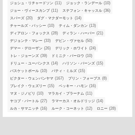
(11)
(10)
ジョシュ・リチャードソン
ジョック・ランデール
(11)
(36)
ジョー・ヴィースカンプ
ステフォン・キャッスル
(20)
(14)
スパーズ
ダグ・マクダーモット
(10)
(13)
チャールズ・バッシー
ティム・ダンカン
(28)
(21)
ディアロン・フォックス
ディラン・ハーパー
(33)
(50)
デジョンテ・マレー
デビン・ヴァセル
(26)
(24)
デマー・デローザン
デリック・ホワイト
(39)
(10)
トレ・ジョーンズ
ドミニク・バーロウ
(14)
(15)
ドリュー・ユーバンクス
ハリソン・バーンズ
(10)
(15)
バスケットボール
パティ・ミルズ
(167)
(8)
ビクター・ウェンバンヤマ
ブリン・フォーブス
(15)
(16)
ブレイク・ウェズリー
ベッキー・ハモン
(10)
(11)
マヌ・ジノビリ
マラカイ・ブラーナム
(27)
(14)
ヤコブ・パートル
ラマーカス・オルドリッジ
(16)
(12)
(28)
ルカ・サマニッチ
ルーク・コーネット
ロニー