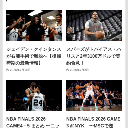
ジェイデン・クインタンス
スパーズがトバイアス・ハ
が右膝手術で離脱へ【復帰
リスと2年3100万ドルで契
時期の最新情報】
約合意！
2026年7月18日
2026年7月2日
NBA FINALS 2026
NBA FINALS 2026 GAME
GAME4・5 まとめ 〜ニッ
3 @NYK 〜MSGで逆