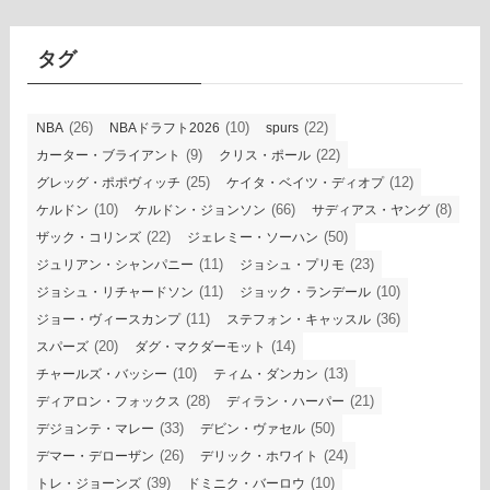
イ
ブ
タグ
(26)
(10)
(22)
NBA
NBAドラフト2026
spurs
(9)
(22)
カーター・ブライアント
クリス・ポール
(25)
(12)
グレッグ・ポポヴィッチ
ケイタ・ベイツ・ディオプ
(10)
(66)
(8)
ケルドン
ケルドン・ジョンソン
サディアス・ヤング
(22)
(50)
ザック・コリンズ
ジェレミー・ソーハン
(11)
(23)
ジュリアン・シャンパニー
ジョシュ・プリモ
(11)
(10)
ジョシュ・リチャードソン
ジョック・ランデール
(11)
(36)
ジョー・ヴィースカンプ
ステフォン・キャッスル
(20)
(14)
スパーズ
ダグ・マクダーモット
(10)
(13)
チャールズ・バッシー
ティム・ダンカン
(28)
(21)
ディアロン・フォックス
ディラン・ハーパー
(33)
(50)
デジョンテ・マレー
デビン・ヴァセル
(26)
(24)
デマー・デローザン
デリック・ホワイト
(39)
(10)
トレ・ジョーンズ
ドミニク・バーロウ