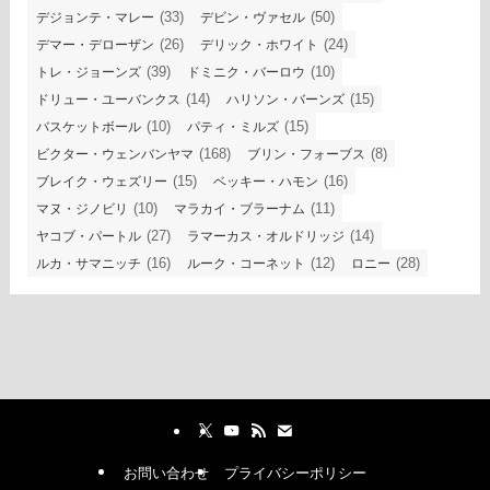
(33)
(50)
デジョンテ・マレー
デビン・ヴァセル
(26)
(24)
デマー・デローザン
デリック・ホワイト
(39)
(10)
トレ・ジョーンズ
ドミニク・バーロウ
(14)
(15)
ドリュー・ユーバンクス
ハリソン・バーンズ
(10)
(15)
バスケットボール
パティ・ミルズ
(168)
(8)
ビクター・ウェンバンヤマ
ブリン・フォーブス
(15)
(16)
ブレイク・ウェズリー
ベッキー・ハモン
(10)
(11)
マヌ・ジノビリ
マラカイ・ブラーナム
(27)
(14)
ヤコブ・パートル
ラマーカス・オルドリッジ
(16)
(12)
(28)
ルカ・サマニッチ
ルーク・コーネット
ロニー
お問い合わせ
プライバシーポリシー