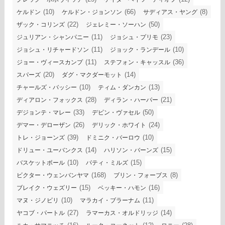
(10)
(66)
(8)
ケルドン
ケルドン・ジョンソン
サディアス・ヤング
(22)
(50)
ザック・コリンズ
ジェレミー・ソーハン
(11)
(23)
ジュリアン・シャンパニー
ジョシュ・プリモ
(11)
(10)
ジョシュ・リチャードソン
ジョック・ランデール
(11)
(36)
ジョー・ヴィースカンプ
ステフォン・キャッスル
(20)
(14)
スパーズ
ダグ・マクダーモット
(10)
(13)
チャールズ・バッシー
ティム・ダンカン
(28)
(21)
ディアロン・フォックス
ディラン・ハーパー
(33)
(50)
デジョンテ・マレー
デビン・ヴァセル
(26)
(24)
デマー・デローザン
デリック・ホワイト
(39)
(10)
トレ・ジョーンズ
ドミニク・バーロウ
(14)
(15)
ドリュー・ユーバンクス
ハリソン・バーンズ
(10)
(15)
バスケットボール
パティ・ミルズ
(168)
(8)
ビクター・ウェンバンヤマ
ブリン・フォーブス
(15)
(16)
ブレイク・ウェズリー
ベッキー・ハモン
(10)
(11)
マヌ・ジノビリ
マラカイ・ブラーナム
(27)
(14)
ヤコブ・パートル
ラマーカス・オルドリッジ