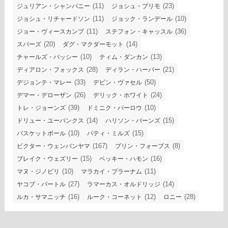
(11)
(23)
ジュリアン・シャンパニー
ジョシュ・プリモ
(11)
(10)
ジョシュ・リチャードソン
ジョック・ランデール
(11)
(36)
ジョー・ヴィースカンプ
ステフォン・キャッスル
(20)
(14)
スパーズ
ダグ・マクダーモット
(10)
(13)
チャールズ・バッシー
ティム・ダンカン
(28)
(21)
ディアロン・フォックス
ディラン・ハーパー
(33)
(50)
デジョンテ・マレー
デビン・ヴァセル
(26)
(24)
デマー・デローザン
デリック・ホワイト
(39)
(10)
トレ・ジョーンズ
ドミニク・バーロウ
(14)
(15)
ドリュー・ユーバンクス
ハリソン・バーンズ
(10)
(15)
バスケットボール
パティ・ミルズ
(167)
(8)
ビクター・ウェンバンヤマ
ブリン・フォーブス
(15)
(16)
ブレイク・ウェズリー
ベッキー・ハモン
(10)
(11)
マヌ・ジノビリ
マラカイ・ブラーナム
(27)
(14)
ヤコブ・パートル
ラマーカス・オルドリッジ
(16)
(12)
(28)
ルカ・サマニッチ
ルーク・コーネット
ロニー