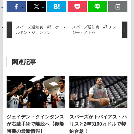
スパーズ通知表 #3 ケ
スパーズ通知表 #7 チメ
ルドン・ジョンソン
ジー・メトゥ
関連記事
ジェイデン・クインタンス
スパーズがトバイアス・ハ
が右膝手術で離脱へ【復帰
リスと2年3100万ドルで契
時期の最新情報】
約合意！