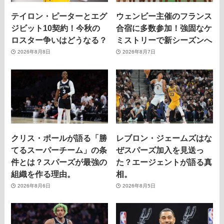
テイロン・ピーターとエグ
ウェンビー主催のフランス
ジビット10契約！今秋の
合宿に多数参加！強固なケ
ロスター争いはどうなる？
ミストリーで新シーズンへ
2026年8月8日
2026年8月7日
クリス・ポールが語る「勝
レブロン・ジェームズはな
てるスーパーチーム」の条
ぜスパーズ加入を見送っ
件とは？スパーズが最強の
た？エージェントが語る真
組織を作る理由。
相。
2026年8月6日
2026年8月5日