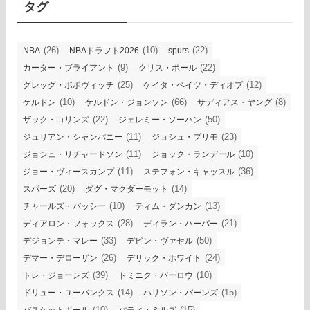
ブ
タグ
(26)
(10)
(22)
NBA
NBAドラフト2026
spurs
(9)
(22)
カーター・ブライアント
クリス・ポール
(25)
(12)
グレッグ・ポポヴィッチ
ケイタ・ベイツ・ディオプ
(10)
(66)
(8)
ケルドン
ケルドン・ジョンソン
サディアス・ヤング
(22)
(50)
ザック・コリンズ
ジェレミー・ソーハン
(11)
(23)
ジュリアン・シャンパニー
ジョシュ・プリモ
(11)
(10)
ジョシュ・リチャードソン
ジョック・ランデール
(11)
(36)
ジョー・ヴィースカンプ
ステフォン・キャッスル
(20)
(14)
スパーズ
ダグ・マクダーモット
(10)
(13)
チャールズ・バッシー
ティム・ダンカン
(28)
(21)
ディアロン・フォックス
ディラン・ハーパー
(33)
(50)
デジョンテ・マレー
デビン・ヴァセル
(26)
(24)
デマー・デローザン
デリック・ホワイト
(39)
(10)
トレ・ジョーンズ
ドミニク・バーロウ
(14)
(15)
ドリュー・ユーバンクス
ハリソン・バーンズ
(10)
(15)
バスケットボール
パティ・ミルズ